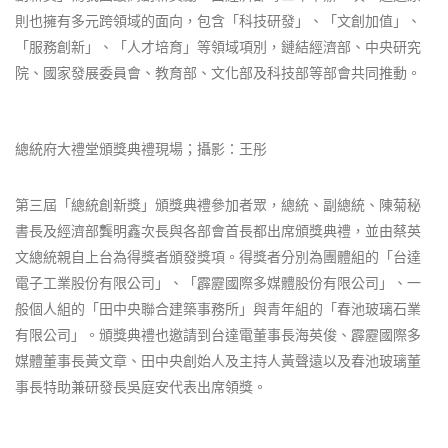
則也擁有多元跨領域的面向，包含「科技研發」、「文創加值」、
「服務創新」、「人才培育」等領域項別，鏈結經濟部、中央研究
院、國家發展委員會、教育部、文化部及科技部等部會共同推動。
總統府大禮堂頒獎典禮現場；攝影：王彤
第三屆「總統創新獎」頒獎典禮參加者眾，總統、副總統、陳菊秘
書長及經濟部龔明鑫次長與各部會首長都出席頒獎典禮，並由蔡英
文總統親自上台為得獎者頒發獎項。得獎者分別為團體組的「台達
電子工業股份有限公司」、「霹靂國際多媒體股份有限公司」、一
般個人組的「田中央聯合建築事務所」與青年組的「春池玻璃石業
有限公司」。頒獎典禮也邀請到台達電董事長海英俊、霹靂國際多
媒體董事長黃文章、田中央創始人及主持人黃聲遠以及春池玻璃董
事長特助兼研發長吳庭安代表出席領獎。