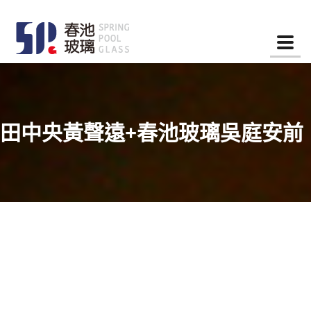
Togg
navi
田中央黃聲遠+春池玻璃吳庭安前
進總統府！臺灣建築產業界首次