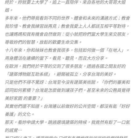
終於，妳就要上大學了，追上一直陪伴、來自各地的大哥哥大姐
姐。
多年來，他們帶我看到不同的世界、體會和未來的溝通方式；教會
我珍惜、教會我練習說再見；教會我愛上人人都該互相平等對待，
也讓媽媽和我有機會自然做到：從小就把妳們當大學生來交朋友，
尊敬妳們的智慧，放鬆的歡慶生命交集。
十八年來，你和妹妹也教會我很多，包括如何做一個「在地人」。
用身體活在連續的當下，看見、聽見，而且大方分享。
在歐洲，我們終於平等的交到了很多朋友，透過各國之間友好的
「建築博物館互助系統」，避開被孤立，分享台灣的美好。
只是他們不得不驚訝：台灣至今沒有建築美術館，「你們的審美和
認同如何累積？台灣是怎麼做到讓孩子們，甚至未來的公務員覺得
美好家園 的重要？」
其實他們還不知道，台灣連以前做好的公共空間，都沒有能「好好
養護」的文化。
那天，看妳申請大學，跳過選填建築的時候，我竟然有鬆了一口氣
的感覺⋯