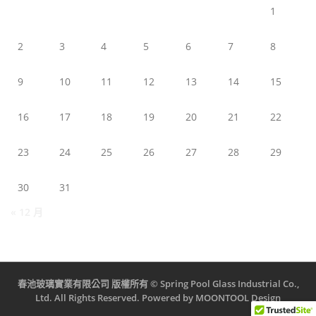
1
2
3
4
5
6
7
8
9
10
11
12
13
14
15
16
17
18
19
20
21
22
23
24
25
26
27
28
29
30
31
« 12 月
春池玻璃實業有限公司 版權所有 © Spring Pool Glass Industrial Co.,
Ltd. All Rights Reserved. Powered by MOONTOOL Design