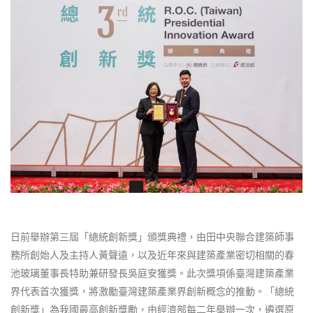
日前舉辦第三屆「總統創新獎」頒獎典禮，由田中央聯合建築師事
務所創始人及主持人黃聲遠，以及近年來與建築產業密切相關的春
池玻璃董事長特助兼研發長吳庭安獲獎。此次獎項係臺灣建築產業
界代表首次獲獎，將激勵臺灣建築產業界創新概念的推動。「總統
創新獎」為我國最高創新獎勵，由經濟部每二年舉辦一次，遴選原