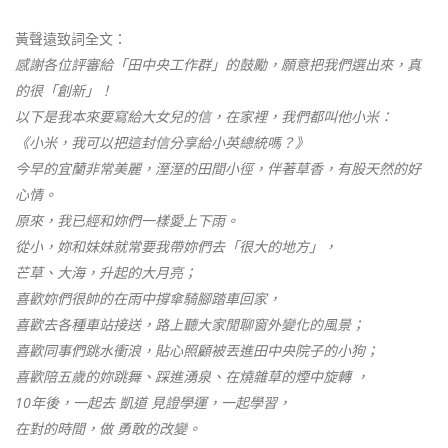
黃聲遠致詞全文：
感謝各位評審給「田中央工作群」的鼓勵，願意把我們選出來，真
的很「創新」！
以下是我本來要寫給大女兒的信，在家裡，我們都叫他小米：
《小米，我可以把這封信分享給小英總統嗎？》
今早的宜蘭非常美麗，溼溼的田間小徑，伴著草香，有股天然的好
心情。
原來，我已經和妳們一樣愛上下雨。
從小，妳和妹妹就常要我帶妳們去「很大的地方」，
芒草、大海，升起的大月亮；
喜歡妳們很帥的在雨中撐傘騎腳踏車回家，
喜歡去各種車站接送，路上聽大家閒聊窗外變化的風景；
喜歡同事們跳水衝浪，貼心照顧被丟進田中央院子的小狗；
喜歡陪五歲的妳跳舞、踩進湧泉、在燒雜草的煙中旋轉 ，
10年後，一起去 凱道 見證學運，一起學習，
在對的時間，做 勇敢的改變。