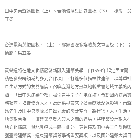
田中央黃聲遠圖板（上）、春池玻璃吳庭安圖板（下）；攝影：吳
宜晏
台達電海英俊圖板、（上）、霹靂國際多媒體黃文章圖板（下）；
攝影：吳宜晏
黃聲遠將在地文化情感創新融入建築美學，自1994年起定居宜蘭，
積極參與跨領域的多元合作項目，打造多個指標性建築，以尊重社
區生活方式的友善態度，召喚臺灣地方景觀地貌重書地域主義的內
涵。「田中央建築學校」吸引青年學子在地深耕，帶動國內建築實
務教育，培養優秀人才，為建築界帶來卓著貢獻及深遠影響。黃聲
遠先生及田中央團隊以自然元素的設計空間，將建築，人，生活，
地景融合為一，讓建築誘發人與人之間的連結，將建築設計融入在
地文化情感，與地景連成一體。此外，黃聲遠及田中央工作群還榮
獲臺灣建築獎，遠東建築獎等學術重要獎項，以及國外建築大獎日