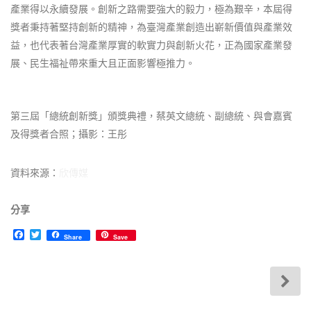
產業得以永續發展。創新之路需要強大的毅力，極為艱辛，本屆得
獎者秉持著堅持創新的精神，為臺灣產業創造出嶄新價值與產業效
益，也代表著台灣產業厚實的軟實力與創新火花，正為國家產業發
展、民生福祉帶來重大且正面影響極推力。
第三屆「總統創新獎」頒獎典禮，蔡英文總統、副總統、與會嘉賓
及得獎者合照；攝影：王彤
資料來源：
欣傳媒
分享
F
T
Share
Save
a
w
c
i
e
t
b
t
o
e
o
r