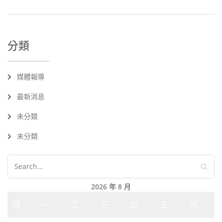
k
分類
媒體報導
最新消息
未分類
未分類
2026 年 8 月
日
一
二
三
四
五
六