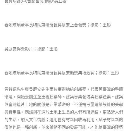
長龔明鑫(中)合影留念;攝影:吳宜晏
春池玻璃董事長特助兼研發長吳庭安上台領獎；攝影：王彤
吳庭安得獎影片；攝影：王彤
春池玻璃董事長特助兼研發長吳庭安頒獎典禮致詞；攝影：王彤
黃聲遠先生與吳庭安先生兩位獲得總統創新獎，代表著臺灣的整體
環境，開始去關注並重視建築師、建築專業領域與建築產業。建築
與臺灣這片土地的關係是非常緊密的，不僅需考量建築設計的美學
與實用性，應該與在這片土地上生長的人們有所連結，更貼近人們
的生活，融入文化情感；運用舊有材料回收再利用，賦予材料新的
價值也是一種創新，並來帶動不同的發展可能，才能使臺灣的建築