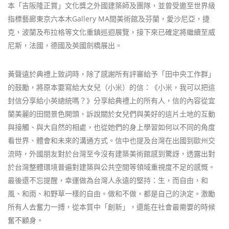
本「吉阪隆正賞」文化獎之外國建築師及團隊，並曾受邀至世界級
指標藝廊東京六本木Gallery MA間美術館及芬蘭，愛沙尼亞，捷
克，波蘭及布拉格等文化重鎮巡迴展覽，接下來已確定將繼續至威
尼斯，法國，德國及英國劍橋展出。
黃聲遠於典禮上致詞時，除了感謝所有評審給予「田中央工作群」
的鼓勵，將原本要寫給大女兒（小米）的信：《小米，我可以把這
封信分享給小英總統嗎？》分享給典禮上的所有人，信的內容從宜
蘭美麗的田間景色開頭，訴說關於女兒們與美好的這片土地的互動
與接觸、與大自然的相處，也從她們的身上學習如何以不同的角度
看世界、體會和未來的溝通方式。信中也提及台灣在出國到歐州交
流時，外國朋友對於台灣至今沒有建築美術館感到驚訝，透露出對
於台灣整體環境普遍對建築與公共空間等領域重視度不足的感慨。
最後還不忘提醒，幸運做為台灣人永遠的堅持：生，而自由，和
風、和雨、和野草一樣的自由。做和不做，都是自己的決定。激勵
所有人去奮力一搏，從本質中「創新」，還能在社會最需要的時候
奮不顧身。