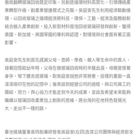
徹底翻轉玻璃回收既定印象，另創造循環材料高質化，引領傳統產
業轉型升級，創產業營運模式之先驅。吳庭安先生利用經濟驅動循
環，以回收玻璃之循環經濟將科技，環保，工藝，經濟及服務創新
結合融入產業創新，投入新型材料發泡回收玻璃研發與創新，獲得
美國、新加坡、英國等國的專利與認證，對環境與社會面有著正面
影響。
吳庭安先生則首先感謝父母、恩師、學長、親人等生命中的貴人，
接著回憶起幼年時，父母在做玻璃回收時的辛酸血淚，母親曾懷著
身孕，彎下腰去撿玻璃，對吳庭安說她非常勞累，這樣的畫面一直
深深烙印在他的記憶中；後來談到經營公司的過程，與公司員工的
團結、努力，齊心協力才能走到今天的成果，並談及希望未來能夠
繼續以玻璃回收產業加上創新的思維，將台灣的在地特色發揚光
大，走出不一樣的路。
春池玻璃董事長特助兼研發長吳庭安(左四)及其公司團隊與經濟部次