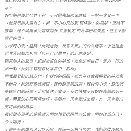
我已經55歲了，還得常常向 已經有各種病痛的爺爺奶奶借錢發薪
水。
好笑的是設計公共工程，不只得先幫國家融資，面對一次又一次
「就算承辦人員有心，卻一不小心又抄到 舊條款」的惡夢，堅持不
放棄，是不願讓承受越來越多 文書規定 的青年徹底失望、甚至不願
意再進場。
小米呀小米，能夠「批判近利、反省未來」的公共建築，永遠是全
世界人民據以相信「自己可以做主」的心理基礎；
聽見別人的聲音，超越被框住的夢想。完全忘掉自己、奮力一搏的
那一刻，我們才有機會從本質中「創新」。
而我最要好的朋友們，包括妳的媽媽，都仍在社會最需要的時候奮
不顧身。我們都曾被調查，我們都曾被搜索，親愛的小米，當他們
衝進家門的時候，我知道你不會哭。我們選擇不只站在高牆的另一
邊，而且決心把事情做好。高牆有一天會變成土壤，有一天會變成
支持你們的肩膀。
最近很多優秀的建築師又開始想要選進地方公會，開始改革自己，
令人期待。
不是所有的事都源起於公家，在每一個角落努力，我相信從理想出