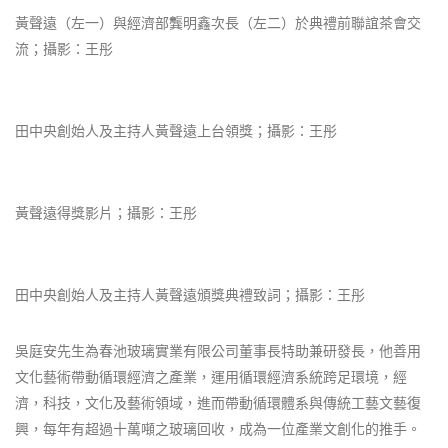
黃聲遠（左一）與經濟部龔明鑫次長（左二）於典禮前聯誼茶會交
流；攝影：王彤
田中央創始人及主持人黃聲遠上台領獎；攝影：王彤
黃聲遠得獎影片；攝影：王彤
田中央創始人及主持人黃聲遠頒獎典禮致詞；攝影：王彤
吳庭安先生為春池玻璃實業有限公司董事長特助兼研發長，他善用
文化藝術帶動循環經濟之產業，運用循環經濟系統跨足環境，經
濟，科技，文化及藝術領域，進而帶動循環體系與傳統工藝文藝復
興，每年有超過十萬噸之玻璃回收，成為一位產業文創化的推手。