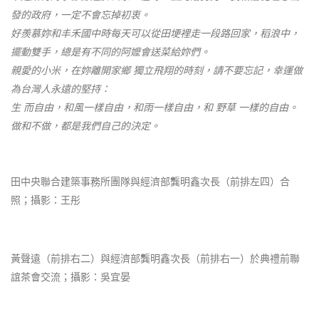
發的政府，一定不會忘掉初衷。
好羨慕妳和丰禾國中時每天可以從田埂裡走一段路回家，稻浪中，
擺動雙手，總是有不同的阿嬤會送菜給妳們。
親愛的小米，在妳離開家鄉 獨立飛翔的時刻，請不要忘記，幸運做
為台灣人永遠的堅持：
生 而自由，和風一樣自由，和雨一樣自由，和 野草 一樣的自由。
做和不做，都是我們自己的決定。
田中央聯合建築事務所團隊與經濟部龔明鑫次長（前排左四）合
照；攝影：王彤
黃聲遠（前排右二）與經濟部龔明鑫次長（前排右一）於典禮前聯
誼茶會交流；攝影：吳宜晏